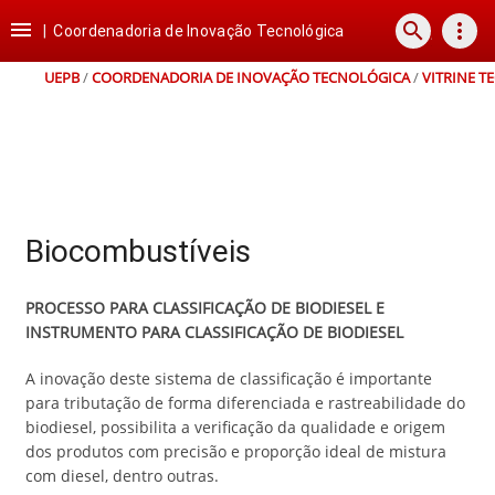
Ir
Ir
Ir
Ir

search
more_vert
para
para
para
para
|
Coordenadoria de Inovação Tecnológica
o
o
a
o
conteúdo
menu
busca
rodapé
UEPB
/
COORDENADORIA DE INOVAÇÃO TECNOLÓGICA
/
VITRINE T
Biocombustíveis
PROCESSO PARA CLASSIFICAÇÃO DE BIODIESEL E
INSTRUMENTO PARA CLASSIFICAÇÃO DE BIODIESEL
A inovação deste sistema de classificação é importante
para tributação de forma diferenciada e rastreabilidade do
biodiesel, possibilita a verificação da qualidade e origem
dos produtos com precisão e proporção ideal de mistura
com diesel, dentro outras.