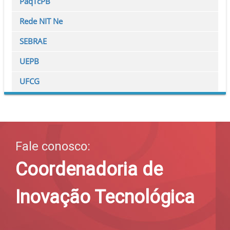
PaqTcPB
Rede NIT Ne
SEBRAE
UEPB
UFCG
Fale conosco:
Coordenadoria de
Inovação Tecnológica