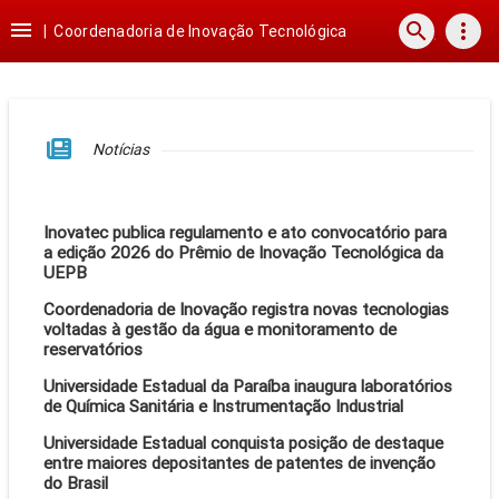
Ir
Ir
Ir
Ir

search
more_vert
para
para
para
para
|
Coordenadoria de Inovação Tecnológica
o
o
a
o
conteúdo
menu
busca
rodapé
Notícias
Inovatec publica regulamento e ato convocatório para
a edição 2026 do Prêmio de Inovação Tecnológica da
UEPB
Coordenadoria de Inovação registra novas tecnologias
voltadas à gestão da água e monitoramento de
reservatórios
Universidade Estadual da Paraíba inaugura laboratórios
de Química Sanitária e Instrumentação Industrial
Universidade Estadual conquista posição de destaque
entre maiores depositantes de patentes de invenção
do Brasil