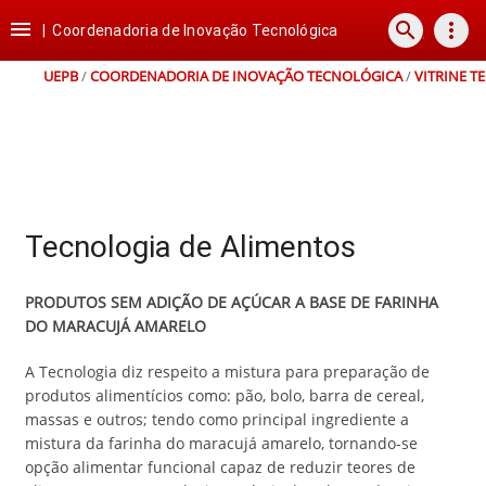
Ir
Ir
Ir
Ir

search
more_vert
para
para
para
para
|
Coordenadoria de Inovação Tecnológica
o
o
a
o
conteúdo
menu
busca
rodapé
UEPB
/
COORDENADORIA DE INOVAÇÃO TECNOLÓGICA
/
VITRINE T
Tecnologia de Alimentos
PRODUTOS SEM ADIÇÃO DE AÇÚCAR A BASE DE FARINHA
DO MARACUJÁ AMARELO
A Tecnologia diz respeito a mistura para preparação de
produtos alimentícios como: pão, bolo, barra de cereal,
massas e outros; tendo como principal ingrediente a
mistura da farinha do maracujá amarelo, tornando-se
opção alimentar funcional capaz de reduzir teores de