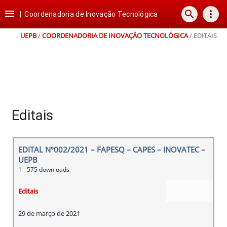
Ir
Ir
Ir
Ir

search
more_vert
para
para
para
para
|
Coordenadoria de Inovação Tecnológica
o
o
a
o
conteúdo
menu
busca
rodapé
UEPB
/
COORDENADORIA DE INOVAÇÃO TECNOLÓGICA
/
EDITAIS
Editais
EDITAL Nº002/2021 – FAPESQ – CAPES – INOVATEC –
UEPB
1
575 downloads
Editais
29 de março de 2021