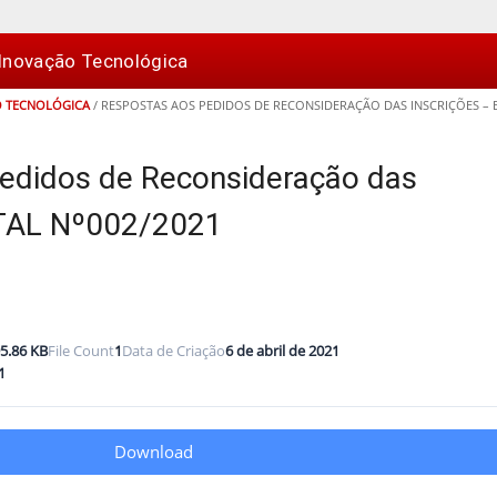
Inovação Tecnológica
 TECNOLÓGICA
/
RESPOSTAS AOS PEDIDOS DE RECONSIDERAÇÃO DAS INSCRIÇÕES – E
edidos de Reconsideração das
ITAL Nº002/2021
5.86 KB
File Count
1
Data de Criação
6 de abril de 2021
1
Download