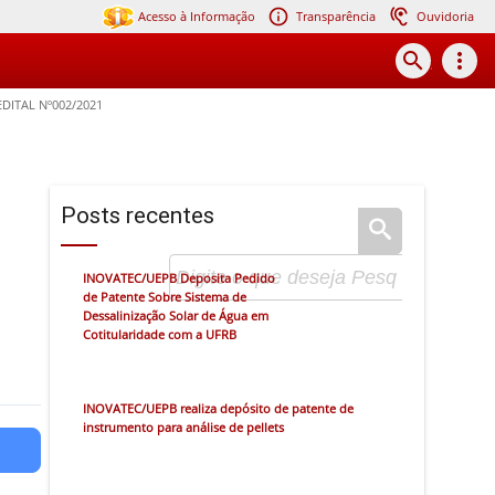
Acesso à Informação
Transparência
Ouvidoria
search
more_vert
DITAL Nº002/2021
Posts recentes
INOVATEC/UEPB Deposita Pedido
de Patente Sobre Sistema de
Dessalinização Solar de Água em
Cotitularidade com a UFRB
INOVATEC/UEPB realiza depósito de patente de
instrumento para análise de pellets