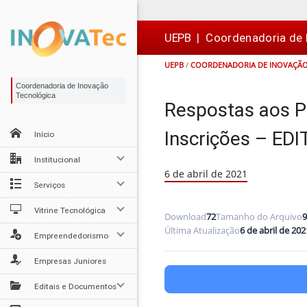
Ir
Ir
Ir
Ir
para
para
para
para
o
o
a
o

UEPB
|
Coordenadoria de 
conteúdo
menu
busca
rodapé
UEPB
/
COORDENADORIA DE INOVAÇÃO
Coordenadoria de Inovação
Tecnológica
Respostas aos P
Inscrições – ED
Início
Institucional
6 de abril de 2021
Serviços
Vitrine Tecnológica
Download
72
Tamanho do Arquivo
9
Última Atualização
6 de abril de 202
Empreendedorismo
Empresas Juniores
Editais e Documentos