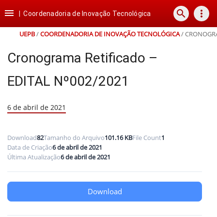
Ir
Ir
Ir
Ir

search
more_vert
para
para
para
para
|
Coordenadoria de Inovação Tecnológica
o
o
a
o
conteúdo
menu
busca
rodapé
UEPB
/
COORDENADORIA DE INOVAÇÃO TECNOLÓGICA
/
CRONOGRAM
Cronograma Retificado –
EDITAL Nº002/2021
6 de abril de 2021
Download
82
Tamanho do Arquivo
101.16 KB
File Count
1
Data de Criação
6 de abril de 2021
Última Atualização
6 de abril de 2021
Download