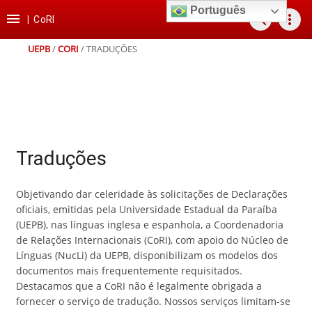
Ir
Ir
Ir
Ir
Português

search
more_vert
para
para
para
para
|
CoRI
o
o
a
o
conteúdo
menu
busca
rodapé
UEPB
/
CORI
/
TRADUÇÕES
Traduções
Objetivando dar celeridade às solicitações de Declarações
oficiais, emitidas pela Universidade Estadual da Paraíba
(UEPB), nas línguas inglesa e espanhola, a Coordenadoria
de Relações Internacionais (CoRI), com apoio do Núcleo de
Línguas (NucLi) da UEPB, disponibilizam os modelos dos
documentos mais frequentemente requisitados.
Destacamos que a CoRI não é legalmente obrigada a
fornecer o serviço de tradução. Nossos serviços limitam-se