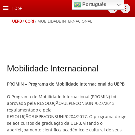
Ir
Ir
Ir
Ir
Português

search
more_vert
para
para
para
para
|
CoRI
o
o
a
o
conteúdo
menu
busca
rodapé
UEPB
/
CORI
/
MOBILIDADE INTERNACIONAL
Mobilidade Internacional
PROMIN – Programa de Mobilidade Internacional da UEPB
O Programa de Mobilidade Internacional (PROMIN) foi
aprovado pela RESOLUÇÃO/UEPB/CONSUNI/027/2013
regulamentado e pela
RESOLUÇÃO/UEPB/CONSUNI/0204/2017. O programa dirige-
se aos cursos de graduação da UEPB, visando o
aperfeiçoamento científico, acadêmico e cultural de seus