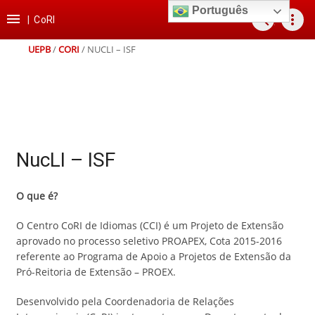
Ir
Ir
Ir
Ir
Português

search
more_vert
para
para
para
para
|
CoRI
o
o
a
o
conteúdo
menu
busca
rodapé
UEPB
/
CORI
/
NUCLI – ISF
NucLI – ISF
O que é?
O Centro CoRI de Idiomas (CCI) é um Projeto de Extensão
aprovado no processo seletivo PROAPEX, Cota 2015-2016
referente ao Programa de Apoio a Projetos de Extensão da
Pró-Reitoria de Extensão – PROEX.
Desenvolvido pela Coordenadoria de Relações