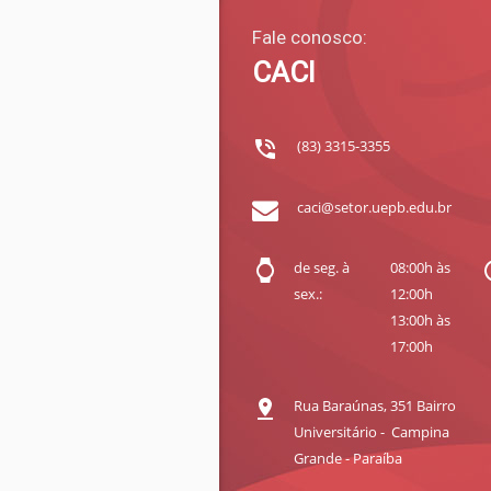
Fale conosco:
CACI
(83) 3315-3355
caci@setor.uepb.edu.br
de seg. à
08:00h às
sex.:
12:00h
13:00h às
17:00h
Rua Baraúnas, 351 Bairro
Universitário - Campina
Grande - Paraíba