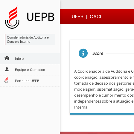
Ir
Ir
Ir
Ir
para
para
para
para
o
o
a
o

UEPB
|
CACI
conteúdo
menu
busca
rodapé
Coordenadoria de Auditoria e
Controle Interno
Sobre
Início
Equipe e Contatos
A Coordenadoria de Auditoria e C
coordenação, assessoramento e m
Portal da UEPB
tomada de decisão dos gestores e
modelagem, sistematização, geraçã
desempenho e cumprimento dos obj
independentes sobre a atuação e 
Interna.