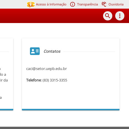
Acesso à Informação
Transparência
Ouvidoria
search
more_vert
Contatos
a
caci@setor.uepb.edu.br
do a
ir da
Telefone
: (83) 3315-3355
a